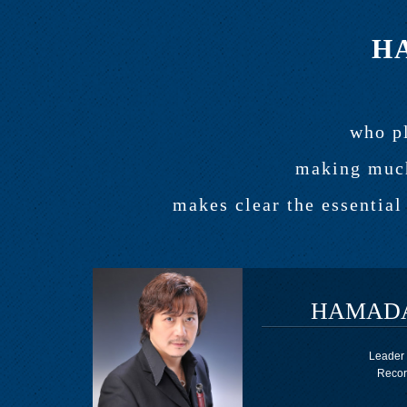
HA
who pl
making much
makes clear the essentia
HAMADA 
Leader 
Recor