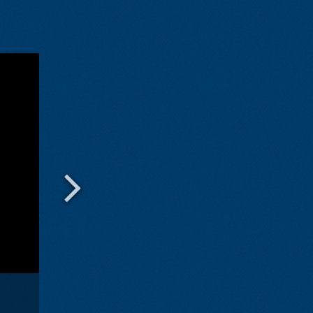
≪アントネッロ劇場≫『長くつ下のピッピ～音楽と朗読～』≪T
Anthonello≫Pippi Longstocking～Music and Readings～