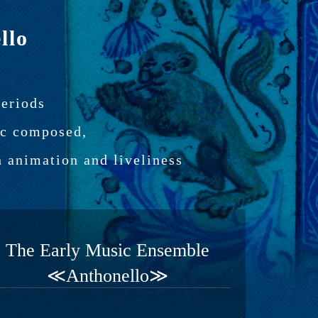
llo
periods
ic composed,
 animation and liveliness
The Early Music Ensemble
≪Anthonello≫